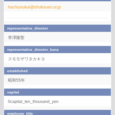
hachiyoukai@shukouen.or.jp
representative_director
李澤隆聖
representative_director_kana
スモモザワタカキヨ
established
昭和55年
capital
0capital_ten_thousand_yen
employee_title