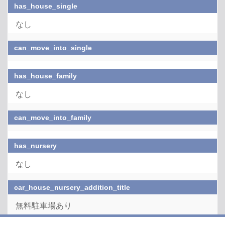
has_house_single
なし
can_move_into_single
has_house_family
なし
can_move_into_family
has_nursery
なし
car_house_nursery_addition_title
無料駐車場あり