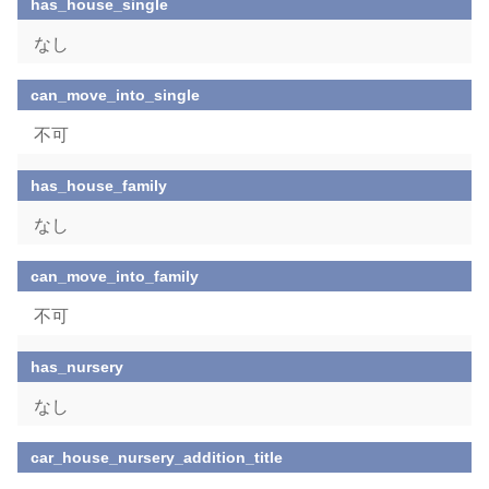
has_house_single
なし
can_move_into_single
不可
has_house_family
なし
can_move_into_family
不可
has_nursery
なし
car_house_nursery_addition_title