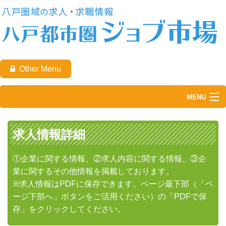
Other Menu
MENU
TOP
求人情報詳細
求職者の方
①企業に関する情報、②求人内容に関する情報、③企
企業の方
業に関するその他情報を掲載しております。
※求人情報はPDFに保存できます。ページ最下部（「ペ
八戸都市圏ジョブ市場について
ージ下部へ」ボタンをご活用ください）の「PDFで保
お問い合わせ
存」をクリックしてください。