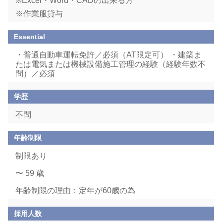
※Excel・Word・CADの出来る方
※作業服貸与
Essential
・普通自動車運転免許／必須（AT限定可） ・建築ま
たは電気または機械設備施工管理の経験（経験年数不
問）／必須
学歴
不問
年齢制限
制限あり
〜 59 歳
年齢制限の理由：定年が60歳の為
採用人数