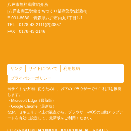
八戸市無料職業紹介所
[八戸市商工労働まちづくり部産業労政課内]
〒031-8686 青森県八戸市内丸1丁目1-1
TEL：0178-43-2111(内)3857
FAX：0178-43-2146
リンク
サイトについて
利用規約
プライバシーポリシー
当サイトを快適に使うために、以下のブラウザーでのご利用を推奨
します。
・Microsoft Edge（最新版）
・Google Chrome（最新版）
なお、セキュリティ上の観点から、ブラウザーやOSの自動アップデ
ートを有効に設定して、最新版をご利用ください。
COPYRIGHT©HACHINOHE JOB ICHIBA. ALL RIGHTS