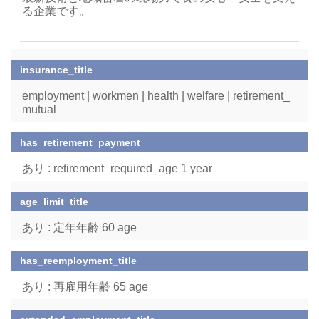
る企業です。
insurance_title
employment | workmen | health | welfare | retirement_
mutual
has_retirement_payment
あり : retirement_required_age 1 year
age_limit_title
あり : 定年年齢 60 age
has_reemployment_title
あり : 再雇用年齢 65 age