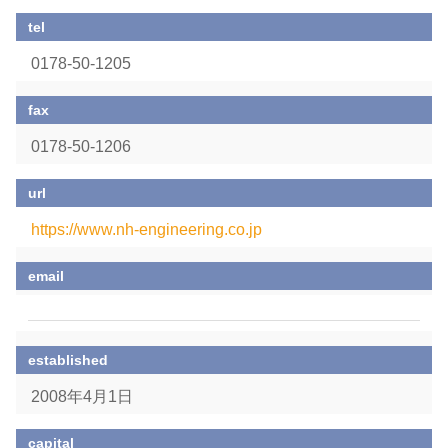
tel
0178-50-1205
fax
0178-50-1206
url
https://www.nh-engineering.co.jp
email
established
2008年4月1日
capital